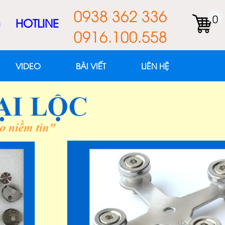
0938 362 336
0
m
HOTLINE
0916.100.558
VIDEO
BÀI VIẾT
LIÊN HỆ