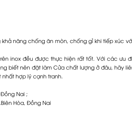
ng khả năng chống ăn mòn, chống gỉ khi tiếp xúc v
trên inox đều được thực hiện rất tốt. Với các ư
g biết nên đặt làm Cửa chất lượng ở đâu, hãy liên 
t nhất hợp lý cạnh tranh.
 Đồng Nai ;
.Biên Hòa, Đồng Nai