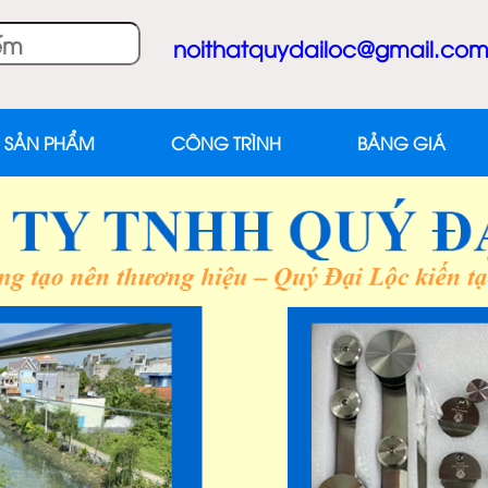
noithatquydailoc@gmail.co
 SẢN PHẨM
CÔNG TRÌNH
BẢNG GIÁ