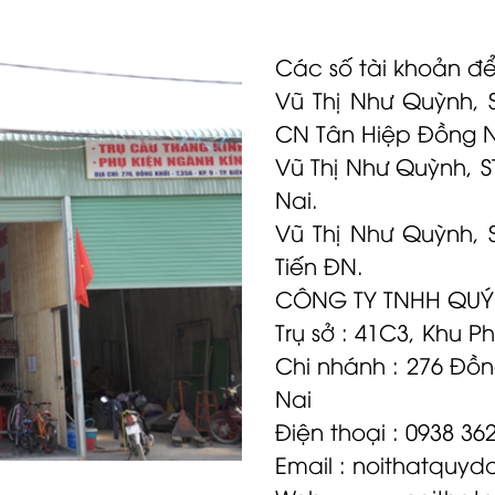
Các số tài khoản để
Vũ Thị Như Quỳnh, 
CN Tân Hiệp Đồng N
Vũ Thị Như Quỳnh, 
Nai.
Vũ Thị Như Quỳnh,
Tiến ĐN.
CÔNG TY TNHH QUÝ
Trụ sở : 41C3, Khu P
Chi nhánh : 276 Đồn
Nai
Điện thoại : 0938 36
Email :
noithatquyd