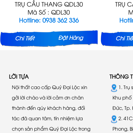
TRỤ CẦU THANG QDL30
TRỤ 
Mã Số : QDL30
M
Hotline: 0938 362 336
Hotl
Đặt Hàng
Chi Tiết
Chi Tiế
LỜI TỰA
THÔNG TI
Nội thất cao cấp Quý Đại Lộc xin
1. Trụ
gởi lời chào và lời cảm ơn chân
Khu phố 
thành đến qúy khách hàng, đối
Đức, Tp
tác đã quan tâm, tín nhiệm lựa
2. 41C
chọn sản phẩm Quý Đại Lộc trong
Phong, B