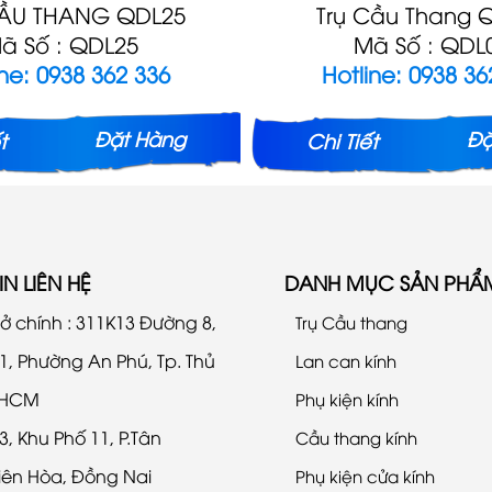
CẦU THANG QDL25
Trụ Cầu Thang 
ã Số : QDL25
Mã Số : QDL
ine: 0938 362 336
Hotline: 0938 36
Đặt Hàng
Đặ
t
Chi Tiết
N LIÊN HỆ
DANH MỤC SẢN PHẨ
 sở chính : 311K13 Đường 8,
Trụ Cầu thang
1, Phường An Phú, Tp. Thủ
Lan can kính
. HCM
Phụ kiện kính
3, Khu Phố 11, P.Tân
Cầu thang kính
iên Hòa, Đồng Nai
Phụ kiện cửa kính