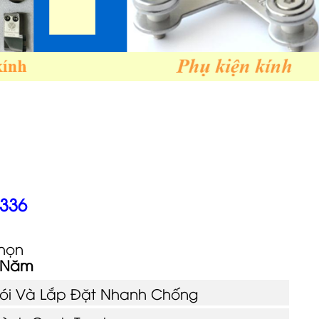
 336
họn
5 Năm
Gói Và Lắp Đặt Nhanh Chống