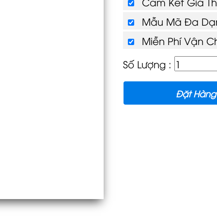
Cam Kết Giá T
Mẫu Mã Đa Dạn
Miễn Phí Vận C
Số Lượng :
Đặt Hàng