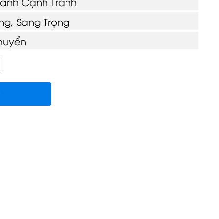
hành Cạnh Tranh
g, Sang Trọng
huyển