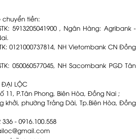
 chuyển tiền:
STK: 5913205041900 , Ngân Hàng: Agribank -
ai.
STK: 0121000737814, NH Vietombank CN Đồng
 STK: 050060577045, NH Sacombank PGD Tân
 ĐẠI LỘC
hố 11, P.Tân Phong, Biên Hòa, Đồng Nai ;
g khởi, phường Trảng Dài, Tp.Biên Hòa, Đồng
2 336 - 0916.100.558
ailoc@gmail.com