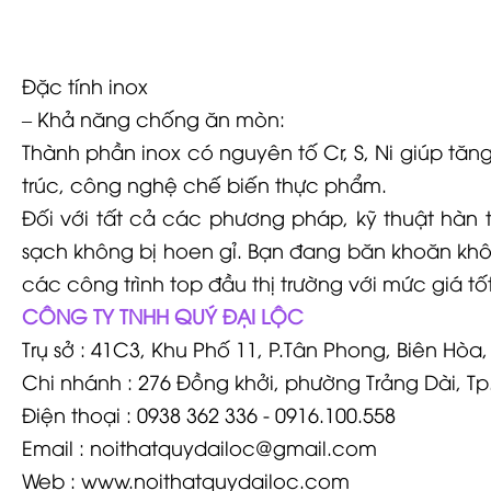
Đặc tính inox
– Khả năng chống ăn mòn:
Thành phần inox có nguyên tố Cr, S, Ni giúp tă
trúc, công nghệ chế biến thực phẩm.
Đối với tất cả các phương pháp, kỹ thuật hàn 
sạch không bị hoen gỉ. Bạn đang băn khoăn khôn
các công trình top đầu thị trường với mức giá tố
CÔNG TY TNHH QUÝ ĐẠI LỘC
Trụ sở : 41C3, Khu Phố 11, P.Tân Phong, Biên Hòa,
Chi nhánh : 276 Đồng khởi, phường Trảng Dài, Tp
Điện thoại : 0938 362 336 - 0916.100.558
Email :
noithatquydailoc@gmail.com
Web : www.noithatquydailoc.com