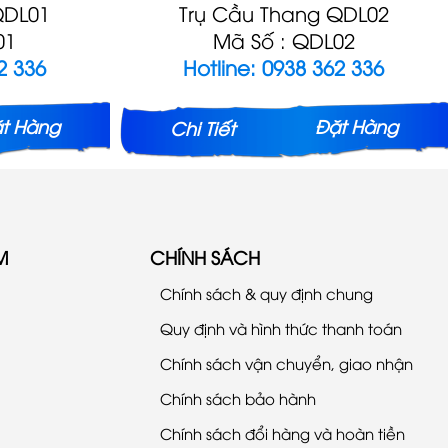
QDL01
Trụ Cầu Thang QDL02
01
Mã Số : QDL02
2 336
Hotline: 0938 362 336
t Hàng
Đặt Hàng
Chi Tiết
M
CHÍNH SÁCH
Chính sách & quy định chung
Quy định và hình thức thanh toán
Chính sách vận chuyển, giao nhận
Chính sách bảo hành
Chính sách đổi hàng và hoàn tiền