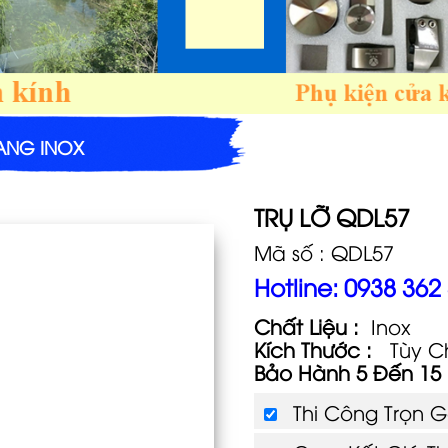
ANG INOX
TRỤ LỠ QDL57
Mã số : QDL57
Hotline: 0938 362
Chất Liệu :
Inox
Kích Thước :
Tùy C
Bảo Hành 5 Đến 1
Thi Công Trọn 