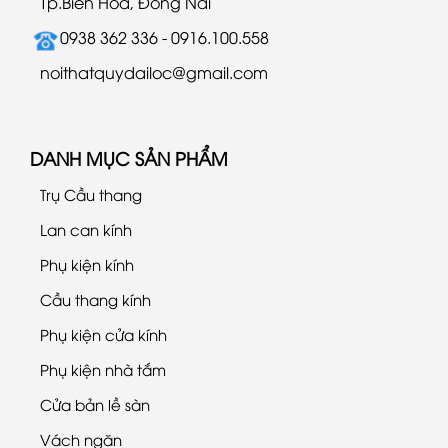
Tp.Biên Hòa, Đồng Nai
0938 362 336 - 0916.100.558
noithatquydailoc@gmail.com
DANH MỤC SẢN PHẨM
Trụ Cầu thang
Lan can kính
Phụ kiện kính
Cầu thang kính
Phụ kiện cửa kính
Phụ kiện nhà tắm
Cửa bản lề sàn
Vách ngăn