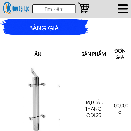
BẢNG GIÁ
ĐƠN
ẢNH
SẢN PHẨM
GIÁ
TRỤ CẦU
100,000
THANG
đ
QDL25