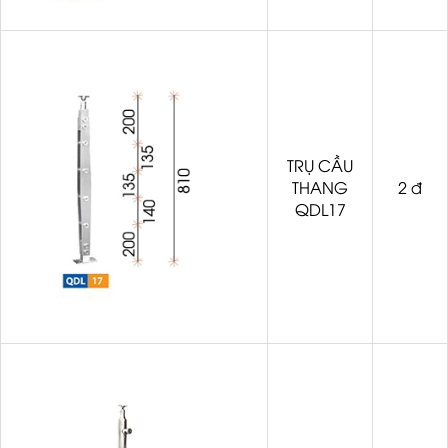
TRỤ CẦU
THANG
2 đ
QDL17