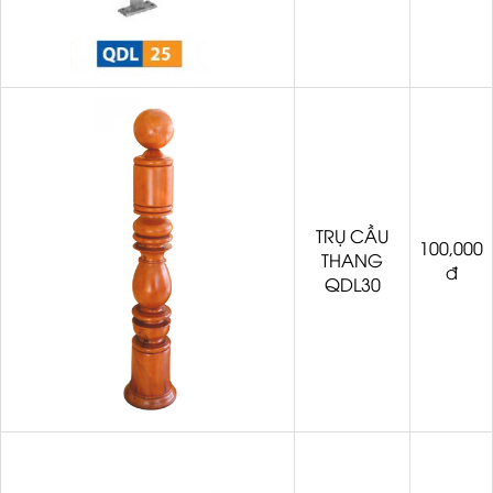
TRỤ CẦU
100,000
THANG
đ
QDL30