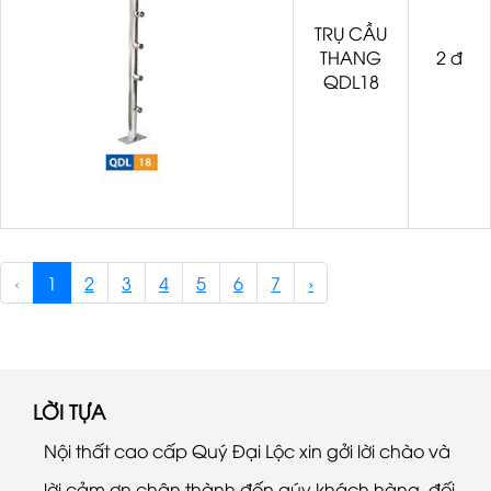
TRỤ CẦU
THANG
2 đ
QDL18
‹
1
2
3
4
5
6
7
›
LỜI TỰA
Nội thất cao cấp Quý Đại Lộc xin gởi lời chào và
lời cảm ơn chân thành đến qúy khách hàng, đối