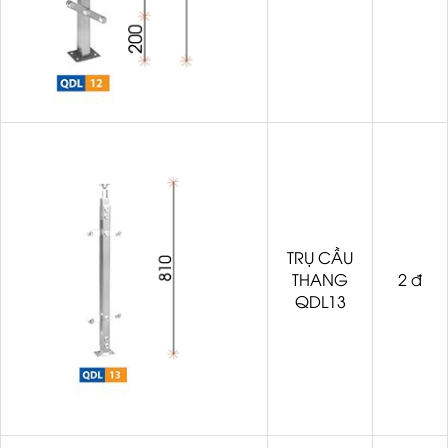
TRỤ CẦU
THANG
2 đ
QDL13