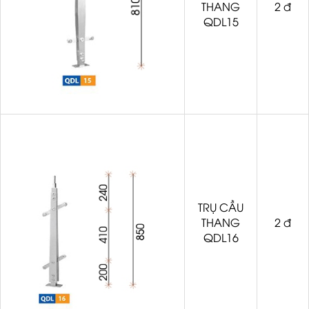
THANG
2 đ
QDL15
TRỤ CẦU
THANG
2 đ
QDL16