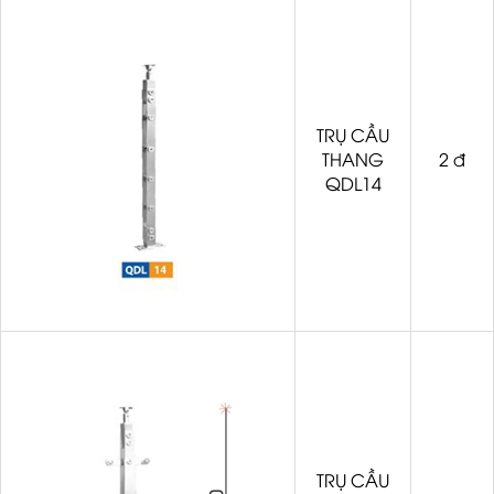
TRỤ CẦU
THANG
2 đ
QDL14
TRỤ CẦU