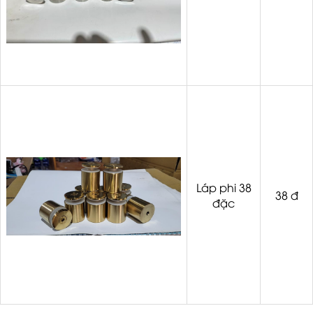
Láp phi 38
38 đ
đặc