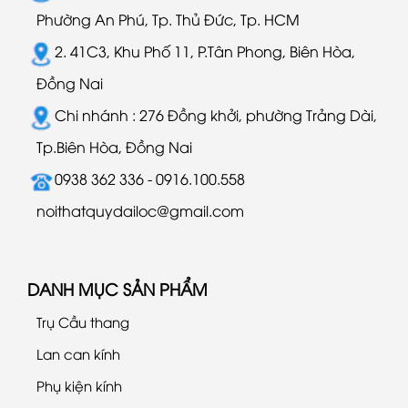
Phường An Phú, Tp. Thủ Đức, Tp. HCM
2. 41C3, Khu Phố 11, P.Tân Phong, Biên Hòa,
Đồng Nai
Chi nhánh : 276 Đồng khởi, phường Trảng Dài,
Tp.Biên Hòa, Đồng Nai
0938 362 336 - 0916.100.558
noithatquydailoc@gmail.com
DANH MỤC SẢN PHẨM
Trụ Cầu thang
Lan can kính
Phụ kiện kính