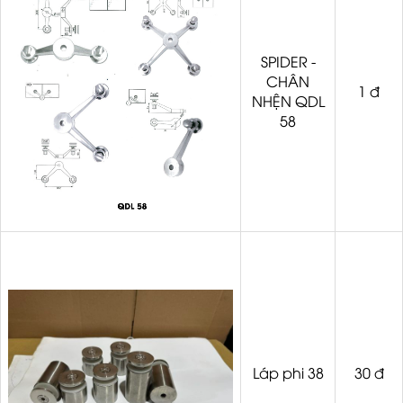
SPIDER -
CHÂN
1 đ
NHỆN QDL
58
Láp phi 38
30 đ