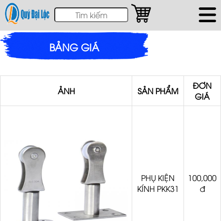
BẢNG GIÁ
ĐƠN
ẢNH
SẢN PHẨM
GIÁ
PHỤ KIỆN
100,000
KÍNH PKK31
đ