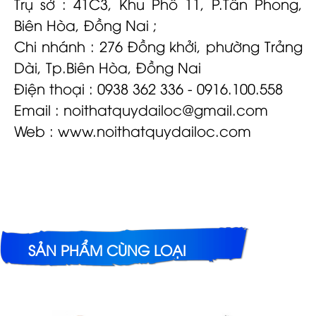
Trụ sở : 41C3, Khu Phố 11, P.Tân Phong,
Biên Hòa, Đồng Nai ;
Chi nhánh : 276 Đồng khởi, phường Trảng
Dài, Tp.Biên Hòa, Đồng Nai
Điện thoại : 0938 362 336 - 0916.100.558
Email :
noithatquydailoc@gmail.com
Web : www.noithatquydailoc.com
SẢN PHẨM CÙNG LOẠI