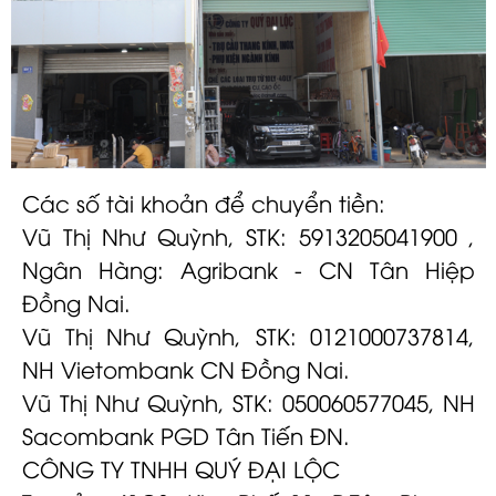
Các số tài khoản để chuyển tiền:
Vũ Thị Như Quỳnh, STK: 5913205041900 ,
Ngân Hàng: Agribank - CN Tân Hiệp
Đồng Nai.
Vũ Thị Như Quỳnh, STK: 0121000737814,
NH Vietombank CN Đồng Nai.
Vũ Thị Như Quỳnh, STK: 050060577045, NH
Sacombank PGD Tân Tiến ĐN.
CÔNG TY TNHH QUÝ ĐẠI LỘC