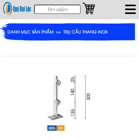
DANH MỤC SẢN PHẨM
>>
TRỤ CẦU THANG INOX