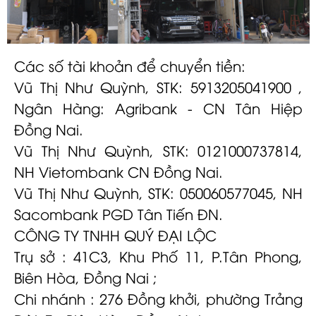
Các số tài khoản để chuyển tiền:
Vũ Thị Như Quỳnh, STK: 5913205041900 ,
Ngân Hàng: Agribank - CN Tân Hiệp
Đồng Nai.
Vũ Thị Như Quỳnh, STK: 0121000737814,
NH Vietombank CN Đồng Nai.
Vũ Thị Như Quỳnh, STK: 050060577045, NH
Sacombank PGD Tân Tiến ĐN.
CÔNG TY TNHH QUÝ ĐẠI LỘC
Trụ sở : 41C3, Khu Phố 11, P.Tân Phong,
Biên Hòa, Đồng Nai ;
Chi nhánh : 276 Đồng khởi, phường Trảng