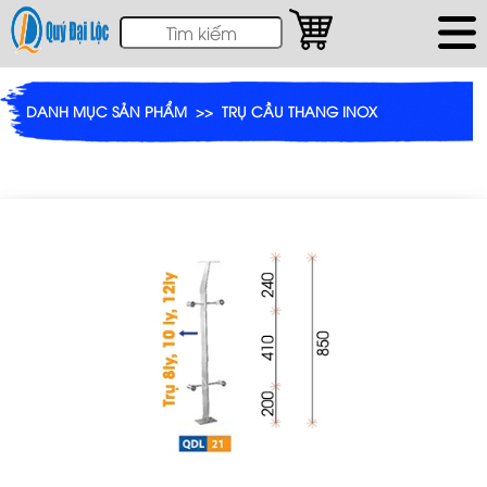
DANH MỤC SẢN PHẨM
>>
TRỤ CẦU THANG INOX