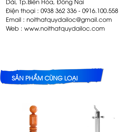
Dài, Tp.Biên Hòa, Đồng Nai
Điện thoại : 0938 362 336 - 0916.100.558
Email :
noithatquydailoc@gmail.com
Web : www.noithatquydailoc.com
SẢN PHẨM CÙNG LOẠI