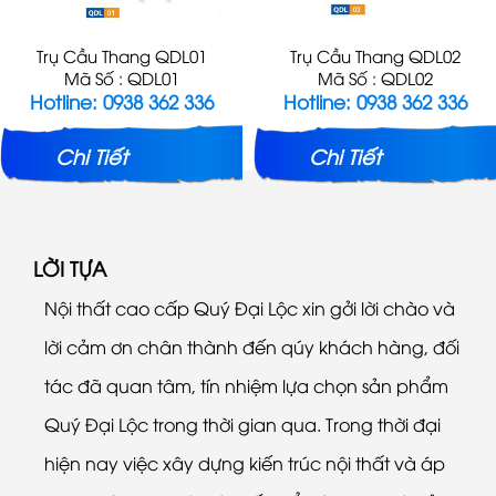
Trụ Cầu Thang QDL01
Trụ Cầu Thang QDL02
Mã Số : QDL01
Mã Số : QDL02
Hotline: 0938 362 336
Hotline: 0938 362 336
Chi Tiết
Chi Tiết
LỜI TỰA
Nội thất cao cấp Quý Đại Lộc xin gởi lời chào và
lời cảm ơn chân thành đến qúy khách hàng, đối
tác đã quan tâm, tín nhiệm lựa chọn sản phẩm
Quý Đại Lộc trong thời gian qua. Trong thời đại
hiện nay việc xây dựng kiến trúc nội thất và áp