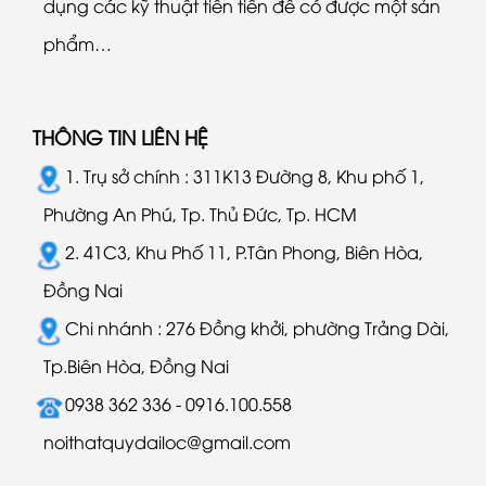
dụng các kỹ thuật tiên tiến để có được một sản
phẩm…
THÔNG TIN LIÊN HỆ
1. Trụ sở chính : 311K13 Đường 8, Khu phố 1,
Phường An Phú, Tp. Thủ Đức, Tp. HCM
2. 41C3, Khu Phố 11, P.Tân Phong, Biên Hòa,
Đồng Nai
Chi nhánh : 276 Đồng khởi, phường Trảng Dài,
Tp.Biên Hòa, Đồng Nai
0938 362 336 - 0916.100.558
noithatquydailoc@gmail.com