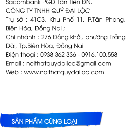
Sacombank PGD Tân Tiến ĐN.
CÔNG TY TNHH QUÝ ĐẠI LỘC
Trụ sở : 41C3, Khu Phố 11, P.Tân Phong,
Biên Hòa, Đồng Nai ;
Chi nhánh : 276 Đồng khởi, phường Trảng
Dài, Tp.Biên Hòa, Đồng Nai
Điện thoại : 0938 362 336 - 0916.100.558
Email :
noithatquydailoc@gmail.com
Web : www.noithatquydailoc.com
SẢN PHẨM CÙNG LOẠI