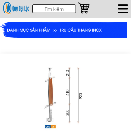
DANH MỤC SẢN PHẨM
>>
TRỤ CẦU THANG INOX