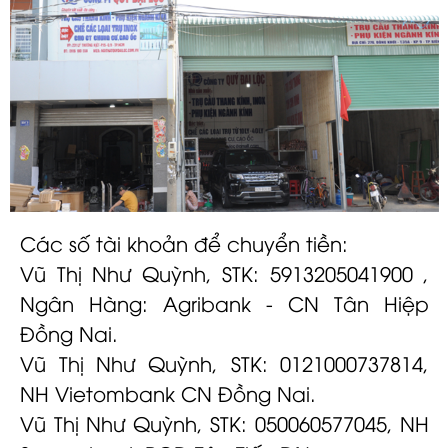
Các số tài khoản để chuyển tiền:
Vũ Thị Như Quỳnh, STK: 5913205041900 ,
Ngân Hàng: Agribank - CN Tân Hiệp
Đồng Nai.
Vũ Thị Như Quỳnh, STK: 0121000737814,
NH Vietombank CN Đồng Nai.
Vũ Thị Như Quỳnh, STK: 050060577045, NH