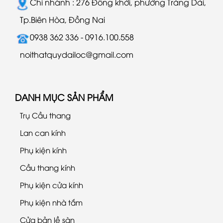
Chi nhánh : 276 Đồng khởi, phường Trảng Dài,
Tp.Biên Hòa, Đồng Nai
0938 362 336 - 0916.100.558
noithatquydailoc@gmail.com
DANH MỤC SẢN PHẨM
Trụ Cầu thang
Lan can kính
Phụ kiện kính
Cầu thang kính
Phụ kiện cửa kính
Phụ kiện nhà tắm
Cửa bản lề sàn