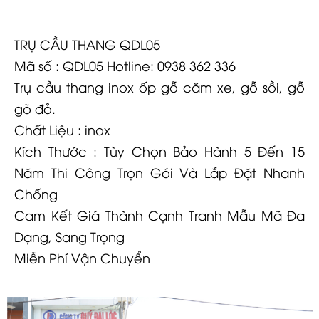
TRỤ CẦU THANG QDL05
Mã số : QDL05 Hotline: 0938 362 336
Trụ cầu thang inox ốp gỗ căm xe, gỗ sồi, gỗ
gõ đỏ.
Chất Liệu : inox
Kích Thước : Tùy Chọn Bảo Hành 5 Đến 15
Năm Thi Công Trọn Gói Và Lắp Đặt Nhanh
Chống
Cam Kết Giá Thành Cạnh Tranh Mẫu Mã Đa
Dạng, Sang Trọng
Miễn Phí Vận Chuyển