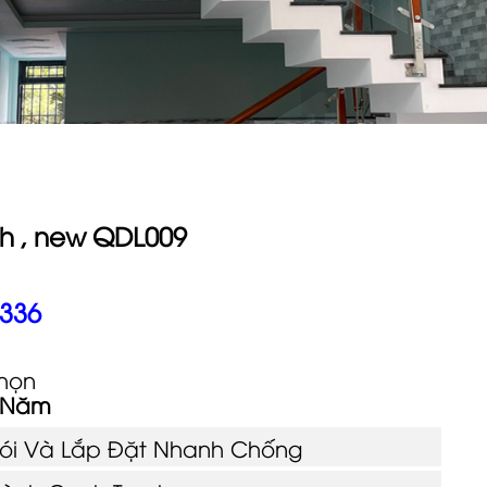
nh , new QDL009
 336
họn
5 Năm
Gói Và Lắp Đặt Nhanh Chống