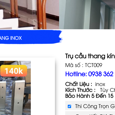
ANG INOX
Trụ cầu thang kí
Mã số : TCT009
Hotline: 0938 362
Chất Liệu :
inox
Kích Thước :
Tùy C
Bảo Hành 5 Đến 1
Thi Công Trọn 