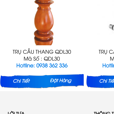
TRỤ CẦU THANG QDL30
TRỤ 
Mã Số : QDL30
M
Hotline: 0938 362 336
Hotl
Đặt Hàng
Chi Tiết
Chi Tiế
LỜI TỰA
THÔNG TI