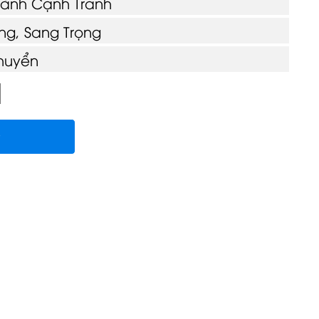
hành Cạnh Tranh
g, Sang Trọng
huyển