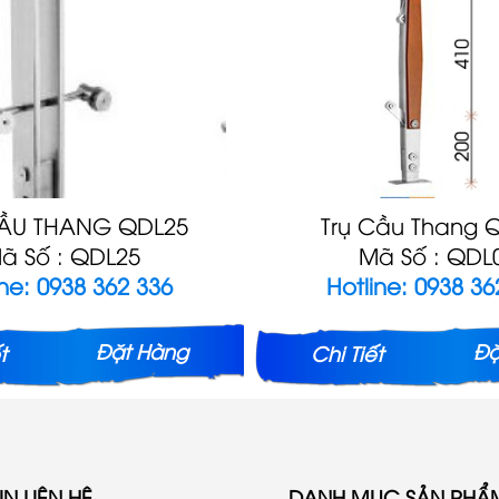
CẦU THANG QDL25
Trụ Cầu Thang 
ã Số : QDL25
Mã Số : QDL
ine: 0938 362 336
Hotline: 0938 36
Đặt Hàng
Đặ
t
Chi Tiết
N LIÊN HỆ
DANH MỤC SẢN PHẨ