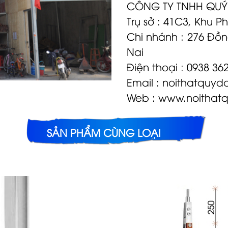
CÔNG TY TNHH QUÝ
Trụ sở : 41C3, Khu P
Chi nhánh : 276 Đồn
Nai
Điện thoại : 0938 36
Email :
noithatquyd
Web : www.noithat
SẢN PHẨM CÙNG LOẠI