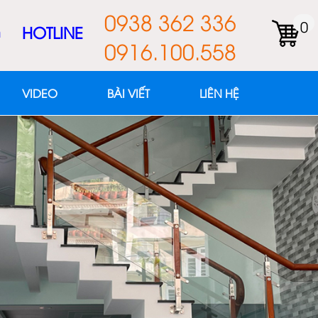
0938 362 336
0
m
HOTLINE
0916.100.558
VIDEO
BÀI VIẾT
LIÊN HỆ