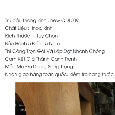
Trụ cầu thang kính , new QDL009
Chất Liệu : Inox, kính
Kích Thước : Tùy Chọn
Bảo Hành 5 Đến 15 Năm
Thi Công Trọn Gói Và Lắp Đặt Nhanh Chóng
Cam Kết Giá Thành Cạnh Tranh
Mẫu Mã Đa Dạng, Sang Trọng
Nhận giao hàng toàn quốc, kiểm tra hàng trước 