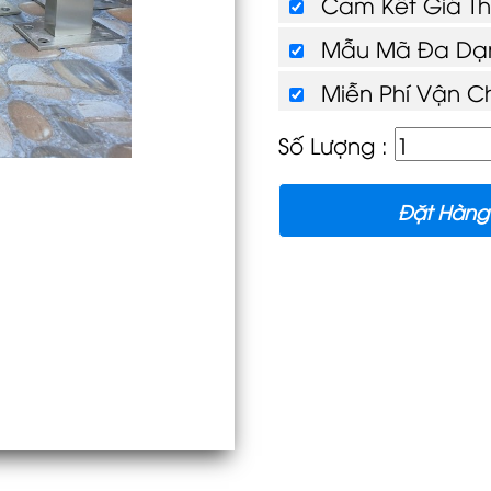
Cam Kết Giá T
Mẫu Mã Đa Dạn
Miễn Phí Vận C
Số Lượng :
Đặt Hàng