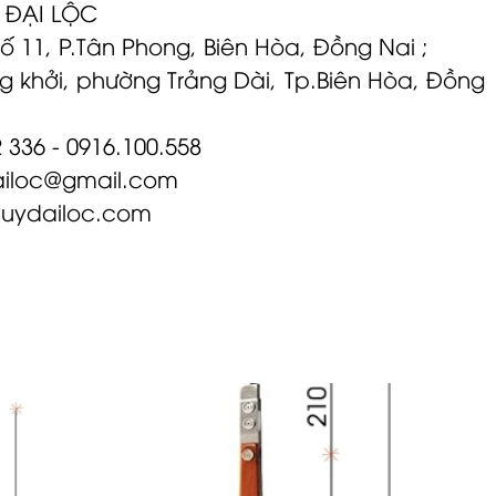
 ĐẠI LỘC
hố 11, P.Tân Phong, Biên Hòa, Đồng Nai ;
g khởi, phường Trảng Dài, Tp.Biên Hòa, Đồng
2 336 - 0916.100.558
ailoc@gmail.com
quydailoc.com