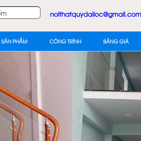
noithatquydailoc@gmail.co
 SẢN PHẨM
CÔNG TRÌNH
BẢNG GIÁ