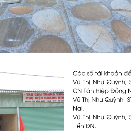
Các số tài khoản để
Vũ Thị Như Quỳnh, 
CN Tân Hiệp Đồng N
Vũ Thị Như Quỳnh, 
Nai.
Vũ Thị Như Quỳnh,
Tiến ĐN.