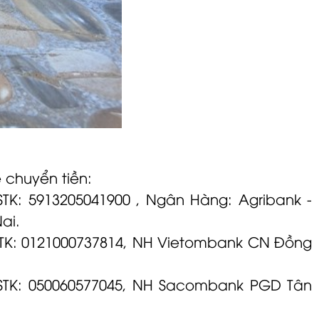
 chuyển tiền:
STK: 5913205041900 , Ngân Hàng: Agribank -
ai.
STK: 0121000737814, NH Vietombank CN Đồng
 STK: 050060577045, NH Sacombank PGD Tân