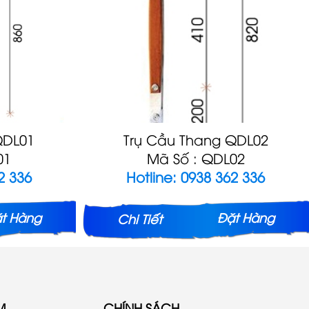
QDL01
Trụ Cầu Thang QDL02
01
Mã Số : QDL02
2 336
Hotline: 0938 362 336
t Hàng
Đặt Hàng
Chi Tiết
M
CHÍNH SÁCH