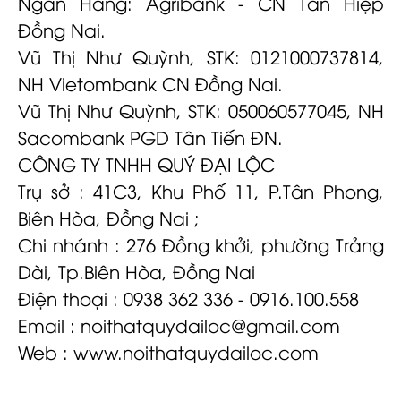
Ngân Hàng: Agribank - CN Tân Hiệp
Đồng Nai.
Vũ Thị Như Quỳnh, STK: 0121000737814,
NH Vietombank CN Đồng Nai.
Vũ Thị Như Quỳnh, STK: 050060577045, NH
Sacombank PGD Tân Tiến ĐN.
CÔNG TY TNHH QUÝ ĐẠI LỘC
Trụ sở : 41C3, Khu Phố 11, P.Tân Phong,
Biên Hòa, Đồng Nai ;
Chi nhánh : 276 Đồng khởi, phường Trảng
Dài, Tp.Biên Hòa, Đồng Nai
Điện thoại : 0938 362 336 - 0916.100.558
Email :
noithatquydailoc@gmail.com
Web : www.noithatquydailoc.com