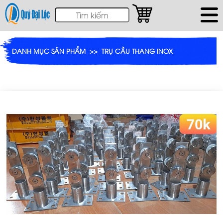
DANH MỤC SẢN PHẨM
>>
TRỤ CẦU THANG INOX