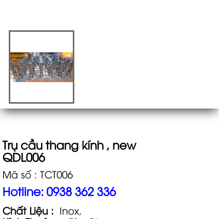
Trụ cầu thang kính , new
QDL006
Mã số : TCT006
Hotline: 0938 362 336
Chất Liệu :
Inox,