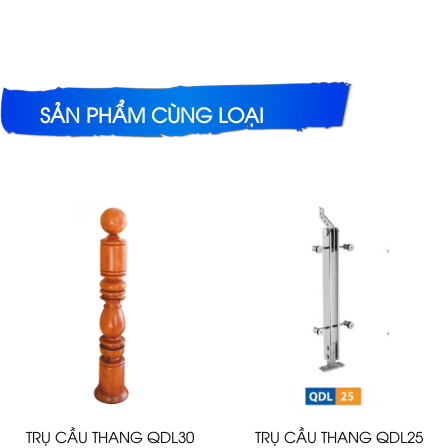
SẢN PHẨM CÙNG LOẠI
TRỤ CẦU THANG QDL30
TRỤ CẦU THANG QDL25